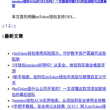
imtoken钱包可以存TRX币吗？一文理清存储TRX的全流程与注意事
项
本文首先明确imToken钱包支持TRX...
‹‹
1
2
›
››
最新文章

1
imToken钱包使用风险提示，守护数字资产需避开这些
陷阱
2
冷钱包imtoken好用吗？从安全、体验到实操全维度评
测
3
新手指南，如何在imToken钱包中添加与管理自定义代
币
4
imToken是什么公司开发的？一文读懂这款顶流加密钱
包的幕后团队
5
imtoken钱包XCH实用指南，从添加到安全使用全攻略
6
手把手教程，安全将以太经典（ETC）转入imToken钱