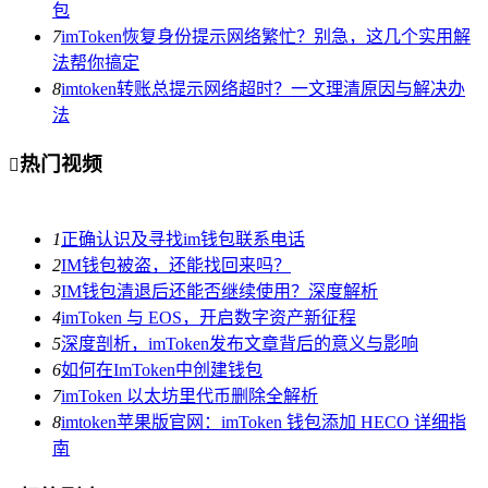
包
7
imToken恢复身份提示网络繁忙？别急，这几个实用解
法帮你搞定
8
imtoken转账总提示网络超时？一文理清原因与解决办
法
热门视频

1
正确认识及寻找im钱包联系电话
2
IM钱包被盗，还能找回来吗？
3
IM钱包清退后还能否继续使用？深度解析
4
imToken 与 EOS，开启数字资产新征程
5
深度剖析，imToken发布文章背后的意义与影响
6
如何在ImToken中创建钱包
7
imToken 以太坊里代币删除全解析
8
imtoken苹果版官网：imToken 钱包添加 HECO 详细指
南