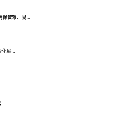
保管难、易...
化展...
载