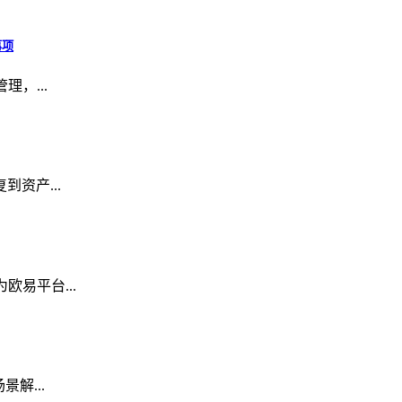
事项
理，...
到资产...
欧易平台...
解...