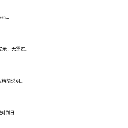
...
示，无需过...
精简说明...
对到日...